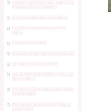
Was ist Mobbing genau? Definition,
Auswirkungen, Anzeichen
Unterschied Streit und Mobbing
Das Mobbingsystem und seine
Rollen
Die Mobbingphasen
Wonach werden Opfer ausgesucht?
Wie können Eltern helfen?
Warum fällt es schwer bei Mobbing
einzugreifen?
Wie kann man Mobbingopfer direkt
unterstützen?
Wie hängt Resilienz und Mobbing
zusammen?