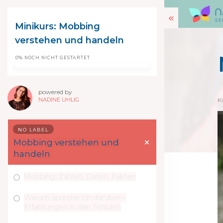
Minikurs: Mobbing
verstehen und handeln
0%
NOCH NICHT GESTARTET
powered by
NADINE UHLIG
K
NO LABEL
Mobbing verstehen und
handeln
Mobbing: Zahlen, Daten, Fakten
Warum spreche ich darüber –
Erfahrungen in den Schulen