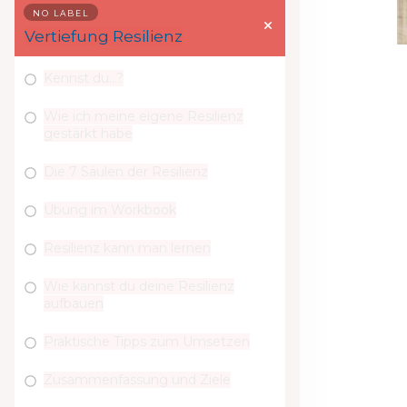
NO LABEL
Vertiefung Resilienz
Kennst du...?
Wie ich meine eigene Resilienz
gestärkt habe
Die 7 Säulen der Resilienz
Übung im Workbook
Resilienz kann man lernen
Wie kannst du deine Resilienz
aufbauen
Praktische Tipps zum Umsetzen
Zusammenfassung und Ziele