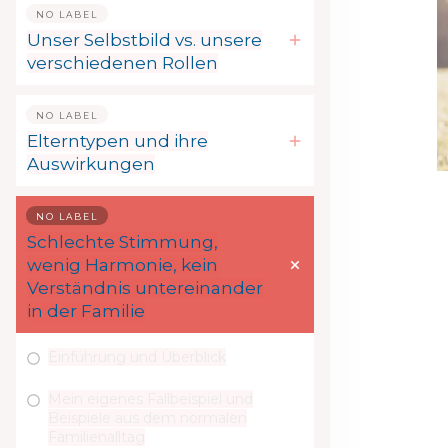
NO LABEL
Unser Selbstbild vs. unsere
verschiedenen Rollen
NO LABEL
Elterntypen und ihre
Auswirkungen
NO LABEL
Schlechte Stimmung,
wenig Harmonie, kein
Verständnis untereinander
in der Familie
Einführung und Überblick
Mein eigenes Fallbeispiel und
Beispiele aus dem normalen
Familienalltag