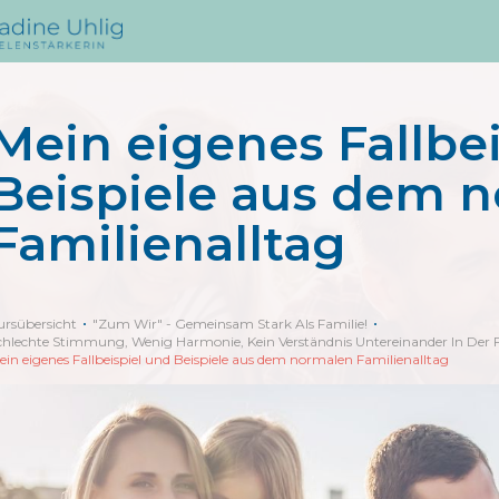
Mein eigenes Fallbe
Beispiele aus dem 
Familienalltag
ursübersicht
"Zum Wir" - Gemeinsam Stark Als Familie!
chlechte Stimmung, Wenig Harmonie, Kein Verständnis Untereinander In Der 
ein eigenes Fallbeispiel und Beispiele aus dem normalen Familienalltag