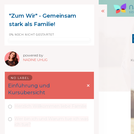
"Zum Wir" - Gemeinsam
stark als Familie!
0%
NOCH NICHT GESTARTET
powered by
NADINE UHLIG
K
NO LABEL
Einführung und
Kursübersicht
Herzlich Willkommen liebe Familie
Wer bin ich und Warum tue ich was
ich tue?