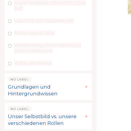
Kurzer Rückblick - "Vom ICH - Zum
DU!"
Lass mich dein Begleiter sein
Meine eigene Reise
Wiederholung: Mein Warum und
meine Heldenreise
Aufbau des Kurses
NO LABEL
Grundlagen und
Hintergrundwissen
NO LABEL
Unser Selbstbild vs. unsere
verschiedenen Rollen